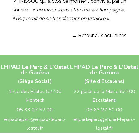
M. IRISSOU qui a clos ce moment convivial par un
sourire : «
ne faisons pas attendre le champagne,
il risquerait de se transformer en vinaigre
».
← Retour aux actualités
EHPAD Le Parc & L'Ostal
EHPAD Le Parc & L'Ostal
de Garòna
de Garòna
(Siège Social)
(Site d'Escalens)
1 rue des Écoles 82700
22 place de la Mairie 82700
Montech
Escatalens
05 63 27 52 00
05 63 27 52 00
ehpadleparc@ehpad-leparc-
ehpadleparc@ehpad-leparc-
lostal.fr
lostal.fr